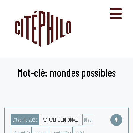
Aller
au
contenu
Mot-clé: mondes possibles
Citéphilo 2023
ACTUALITÉ ÉDITORIALE
Dieu
géométrie
hasard
imagination
infini