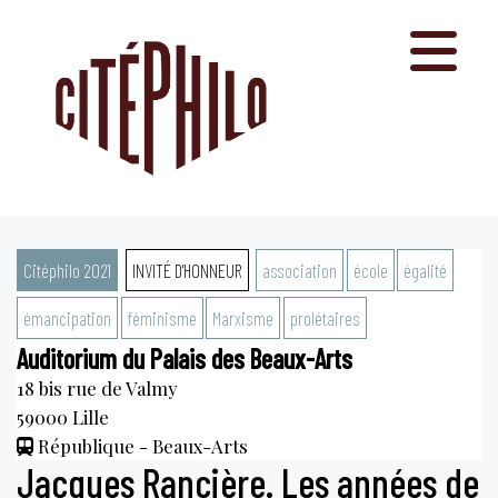
Aller
au
contenu
Citéphilo 2021
INVITÉ D'HONNEUR
association
école
égalité
émancipation
féminisme
Marxisme
prolétaires
Auditorium du Palais des Beaux-Arts
18 bis rue de Valmy
59000
Lille
République - Beaux-Arts
Jacques Rancière. Les années de