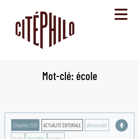
Aller
au
contenu
Mot-clé: école
Citéphilo 2021
ACTUALITÉ ÉDITORIALE
démocratie
école
inégalités
savoirs