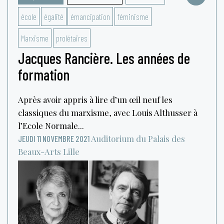
école
égalité
émancipation
féminisme
Marxisme
prolétaires
Jacques Rancière. Les années de
formation
Après avoir appris à lire d’un œil neuf les
classiques du marxisme, avec Louis Althusser à
l’Ecole Normale...
Auditorium du Palais des
JEUDI 11 NOVEMBRE 2021
Beaux-Arts
Lille