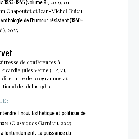
ix 1933-1945 (volume 9)
, 2019, co-
ann Chapoutot et Jean-Michel Guieu
e. Anthologie de l’humour résistant (1940-
d), 2023
rvet
aîtresse de conférences à
e Picardie Jules Verne (UPJV),
 directrice de programme au
ational de philosophie
E :
ntendre l’inouï. Esthétique et politique de
nore
(Classiques Garnier), 2023
n à l’entendement. La puissance du