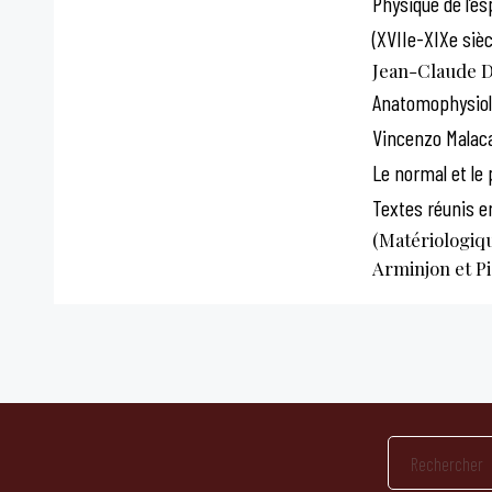
Physique de l’e
(XVIIe-XIXe sièc
Jean-Claude D
Anatomophysiolo
Vincenzo Malaca
Le normal et le
Textes réunis 
(Matériologiqu
Arminjon et P