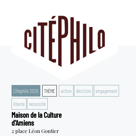
Aller
au
contenu
Citéphilo 2025
THÈME
action
décision
engagement
liberté
nécessité
Maison de la Culture
d'Amiens
2 place Léon Gontier