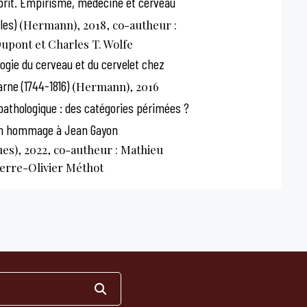
sprit. Empirisme, médecine et cerveau
les)
(Hermann), 2018, co-autheur :
upont et Charles T. Wolfe
gie du cerveau et du cervelet chez
rne (1744-1816)
(Hermann), 2016
 pathologique : des catégories périmées ?
en hommage à Jean Gayon
es), 2022, co-autheur : Mathieu
ierre-Olivier Méthot