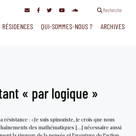
Recherche
RÉSIDENCES
QUI-SOMMES-NOUS ?
ARCHIVES
tant « par logique »
résistance : « Je suis spinoziste, je crois que nous
nchaînements des mathématiques […] nécessaire aussi
ment la rigueur de la pensée et l’aventure de l’action.