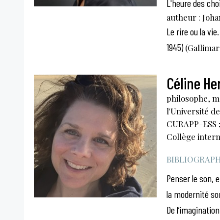
L'heure des cho
autheur : Joh
Le rire ou la vi
1945)
(Gallimar
Céline He
philosophe, m
l'Université d
CURAPP-ESS ;
Collège intern
BIBLIOGRAPHI
Penser le son, e
la modernité so
De l’imaginatio