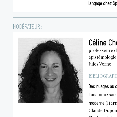
langage chez S
MODÉRATEUR :
Céline Che
professeure de
épistémologie 
Jules Verne
BIBLIOGRAPHI
Des nuages au 
L’anatomie sans
moderne
(Herma
Claude Dupon