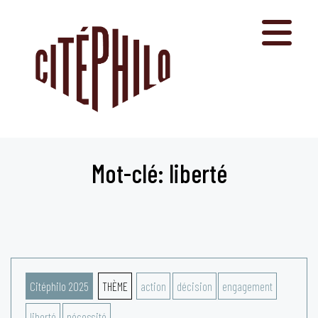
Aller
au
contenu
Mot-clé: liberté
Citéphilo 2025
THÈME
action
décision
engagement
liberté
nécessité