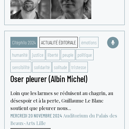
Citéphilo 2024
ACTUALITÉ ÉDITORIALE
émotions
humanité
justice
liberté
peuple
politique
sensibilité
solidarité
solitude
tristesse
Oser pleurer (Albin Michel)
Loin que les larmes se réduisent au chagrin, au
désespoir et à la perte, Guillaume Le Blanc
soutient que pleurer nous...
Auditorium du Palais des
MERCREDI 20 NOVEMBRE 2024
Beaux-Arts
Lille