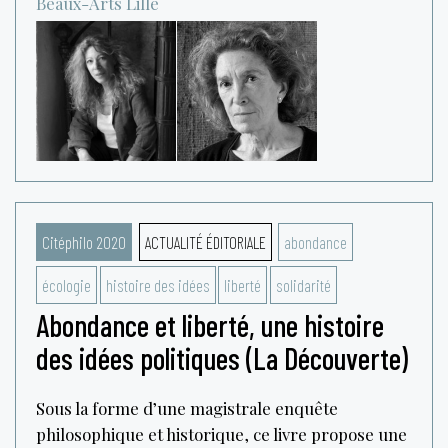
Beaux-Arts
Lille
Citéphilo 2020
ACTUALITÉ ÉDITORIALE
abondance
écologie
histoire des idées
liberté
solidarité
Abondance et liberté, une histoire
des idées politiques (La Découverte)
Sous la forme d’une magistrale enquête
philosophique et historique, ce livre propose une