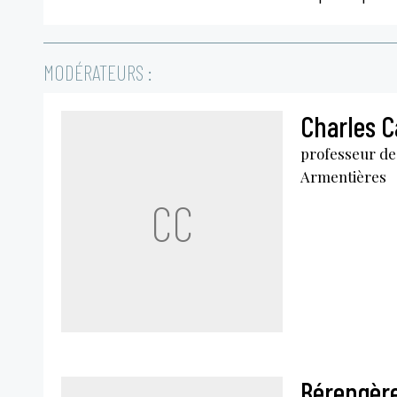
MODÉRATEURS :
Charles C
professeur de 
Armentières
CC
Bérengèr