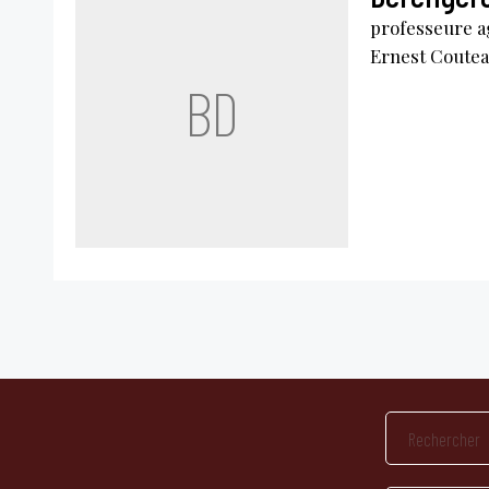
professeure a
Ernest Coute
BD