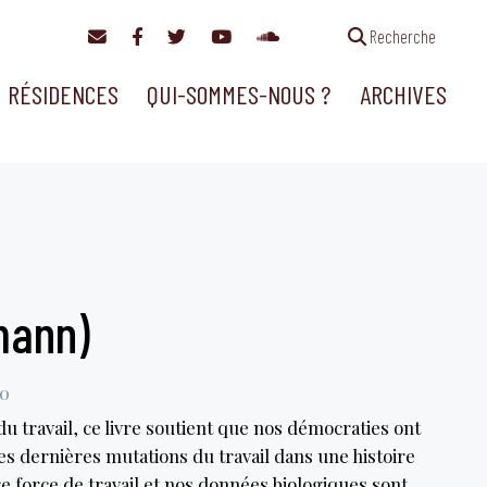
Recherche
RÉSIDENCES
QUI-SOMMES-NOUS ?
ARCHIVES
rmann)
00
u travail, ce livre soutient que nos démocraties ont
outes dernières mutations du travail dans une histoire
re force de travail et nos données biologiques sont