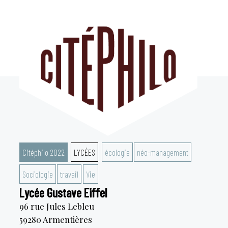
Aller
au
contenu
Citéphilo 2022
LYCÉES
écologie
néo-management
Sociologie
travail
Vie
Lycée Gustave Eiffel
96 rue Jules Lebleu
59280
Armentières