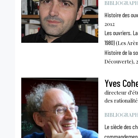
BIBLIOGRAPHI
Histoire des ouv
2012
Les ouvriers. La
1980)
(Les Arèn
Histoire de la s
Découverte), 
Yves Coh
directeur d’ét
des rationalit
BIBLIOGRAPHI
Le siècle des ch
commandement et