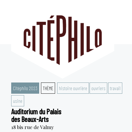
Aller
au
contenu
Citéphilo 2023
THÈME
histoire ouvrière
ouvriers
travail
usine
Auditorium du Palais
des Beaux-Arts
18 bis rue de Valmy