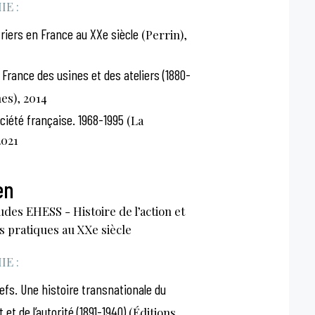
E :
riers en France au XXe siècle
(Perrin),
 France des usines et des ateliers (1880-
es), 2014
ociété française. 1968-1995
(La
2021
en
udes EHESS - Histoire de l’action et
és pratiques au XXe siècle
E :
efs. Une histoire transnationale du
 de l’autorité (1891-1940)
(Éditions