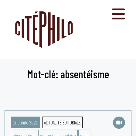
Aller
au
contenu
Mot-clé: absentéisme
Citéphilo 2020
ACTUALITÉ ÉDITORIALE
absentéisme
décrochage scolaire
école