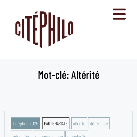
Aller
au
contenu
Mot-clé: Altérité
Citéphilo 2025
PARTENARIATS
Altérité
différence
éducation
reconnaissance
singularité