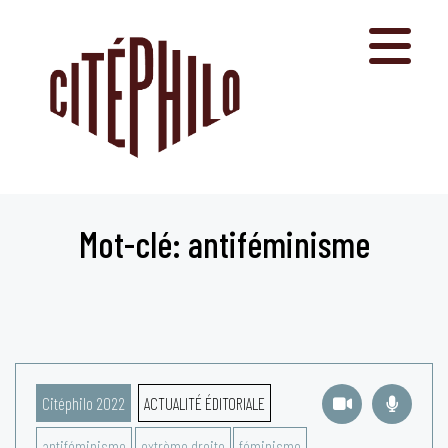
Aller
au
contenu
Mot-clé: antiféminisme
Citéphilo 2022
ACTUALITÉ ÉDITORIALE
antiféminisme
extrème droite
féminisme