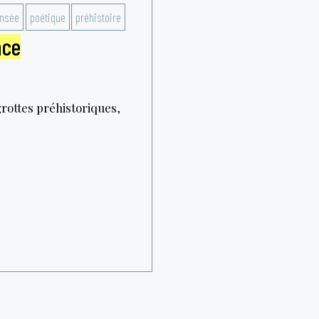
nsée
poétique
préhistoire
nce
grottes préhistoriques,