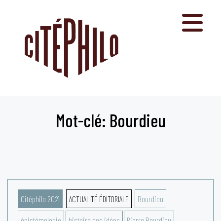
Aller
au
contenu
Mot-clé: Bourdieu
Citéphilo 2021
ACTUALITÉ ÉDITORIALE
Bourdieu
épistémologie
histoire des idées
Pierre Bourdieu