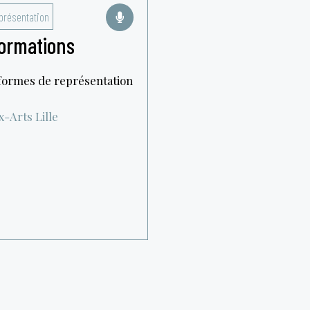
présentation
formations
s formes de représentation
x-Arts
Lille