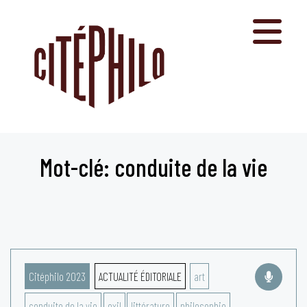
Aller
au
contenu
Mot-clé: conduite de la vie
Citéphilo 2023
ACTUALITÉ ÉDITORIALE
art
conduite de la vie
exil
littérature
philosophie