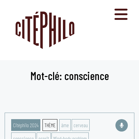
Aller
au
contenu
Mot-clé: conscience
Citéphilo 2024
THÈME
âme
cerveau
conscience
esprit
Mind-body problem