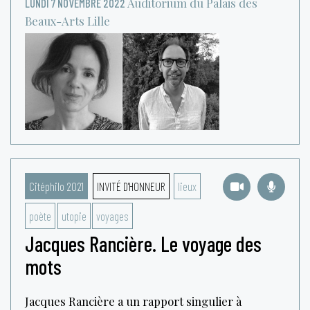
Auditorium du Palais des
LUNDI 7 NOVEMBRE 2022
Beaux-Arts
Lille
Citéphilo 2021
INVITÉ D'HONNEUR
lieux
poète
utopie
voyages
Jacques Rancière. Le voyage des
mots
Jacques Rancière a un rapport singulier à