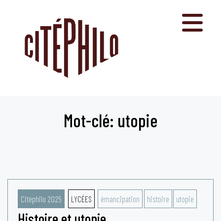
Aller
au
contenu
Mot-clé: utopie
Citéphilo 2025
LYCÉES
émancipation
histoire
utopie
Histoire et utopie