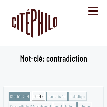
Aller
au
contenu
Mot-clé: contradiction
Citéphilo 2021
LYCÉES
contradiction
dialectique
Georg Wilhelm Friedrich Hegel
Hegel
logique
science