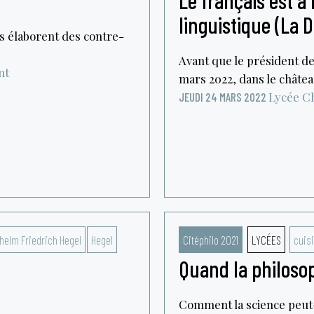
Le français est à
linguistique (La 
lés élaborent des contre-
Avant que le président d
nt
mars 2022, dans le châtea
Lycée Ch
JEUDI 24 MARS 2022
helm Friedrich Hegel
Hegel
Citéphilo 2021
LYCÉES
cuis
Quand la philosop
Comment la science peut-