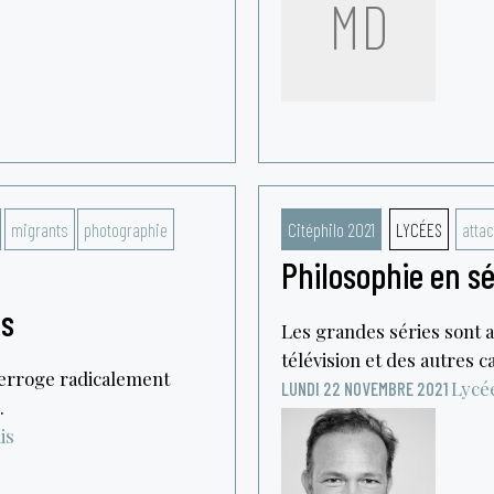
MD
migrants
photographie
Citéphilo 2021
LYCÉES
atta
Philosophie en sér
is
Les grandes séries sont 
télévision et des autres c
terroge radicalement
Lycé
LUNDI 22 NOVEMBRE 2021
.
is