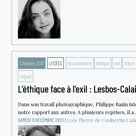
Citéphilo 2021
LYCÉES
documentaire
éthique
exil
Grèce
regard
L’éthique face à l’exil : Lesbos-Cala
Dans son travail photographique, Philippe Bazin in
notre rapport aux autres. A plusieurs reprises, il a..
Lycée Pierre de Coubertin
Cala
SAMEDI 11 DÉCEMBRE 2021