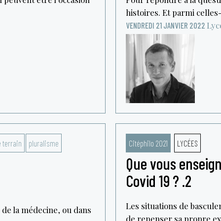
histoires. Et parmi celles-c
Lyc
VENDREDI 21 JANVIER 2022
 terrain
pluralisme
Citéphilo 2021
LYCÉES
Que vous enseigne
Covid 19 ? .2
Les situations de bascule
 de la médecine, ou dans
de repenser sa propre exi