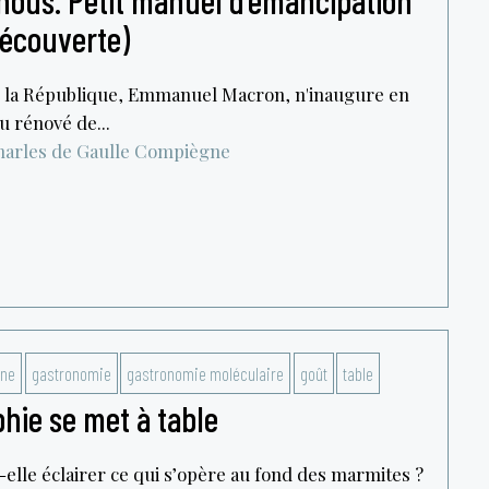
 nous. Petit manuel d’émancipation
Découverte)
e la République, Emmanuel Macron, n'inaugure en
u rénové de...
arles de Gaulle
Compiègne
ine
gastronomie
gastronomie moléculaire
goût
table
hie se met à table
elle éclairer ce qui s’opère au fond des marmites ?