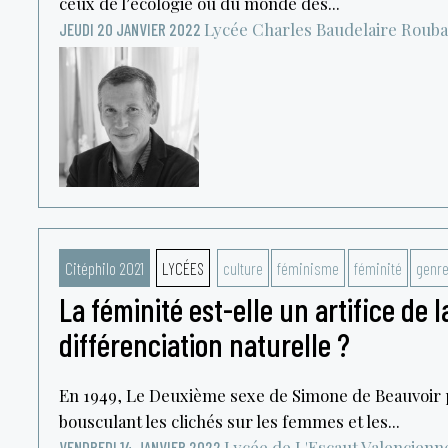
ceux de l’écologie ou du monde des...
Lycée Charles Baudelaire
Rouba
JEUDI 20 JANVIER 2022
Citéphilo 2021
LYCÉES
culture
féminisme
féminité
genr
La féminité est-elle un artifice de 
différenciation naturelle ?
En 1949, Le Deuxième sexe de Simone de Beauvoir 
bousculant les clichés sur les femmes et les...
Lycée de L'Escaut
Valencienn
VENDREDI 14 JANVIER 2022