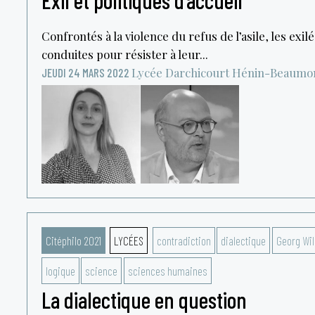
Exil et politiques d’accueil
Confrontés à la violence du refus de l’asile, les exi
conduites pour résister à leur...
Lycée Darchicourt
Hénin-Beaumo
JEUDI 24 MARS 2022
Citéphilo 2021
LYCÉES
contradiction
dialectique
Georg Wil
logique
science
sciences humaines
La dialectique en question