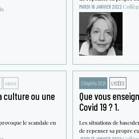
Collèg
MARDI 18 JANVIER 2022
ix
e
nature
Citéphilo 2021
LYCÉES
la culture ou une
Que vous enseigne
Covid 19 ? 1.
provoque le scandale en
Les situations de bascule
de repenser sa propre exi
es
Collèg
JEUDI 13 JANVIER 2022