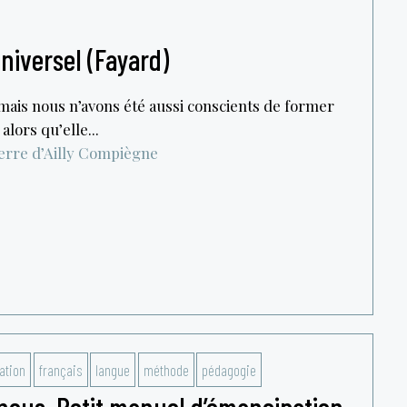
universel (Fayard)
mais nous n’avons été aussi conscients de former
lors qu’elle...
erre d’Ailly
Compiègne
ation
français
langue
méthode
pédagogie