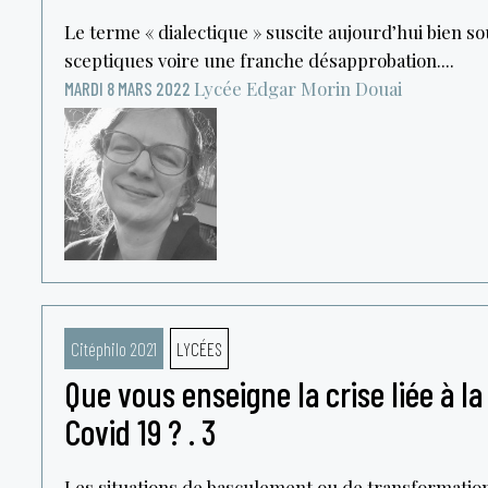
Le terme « dialectique » suscite aujourd’hui bien s
sceptiques voire une franche désapprobation....
Lycée Edgar Morin
Douai
MARDI 8 MARS 2022
Citéphilo 2021
LYCÉES
Que vous enseigne la crise liée à l
Covid 19 ? . 3
Les situations de basculement ou de transformation