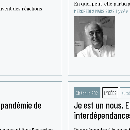
En quoi peut-elle participe
ouvent des réactions
Lycée 
MERCREDI 2 MARS 2022
Citéphilo 2021
LYCÉES
auto
a pandémie de
Je est un nous. 
interdépendances
 peuvent être l’occasion
Pour répondre à la questi