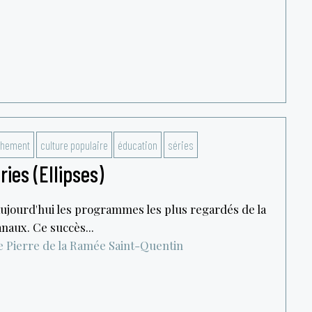
chement
culture populaire
éducation
séries
ies (Ellipses)
aujourd'hui les programmes les plus regardés de la
anaux. Ce succès...
e Pierre de la Ramée
Saint-Quentin