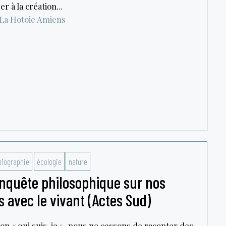
r à la création...
La Hotoie
Amiens
biographie
écologie
nature
Enquête philosophique sur nos
 avec le vivant (Actes Sud)
on « qui suis-je », nous ne cessons de raconter des