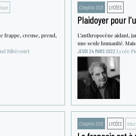
nique
Citéphilo 2021
LYCÉES
Plaidoyer pour l’
ue frappe, creuse, prend,
L’anthropocène aidant, ja
une seule humanité. Mais a
aud
Ribécourt
Lycée Pi
JEUDI 24 MARS 2022
Citéphilo 2021
LYCÉES
éduc