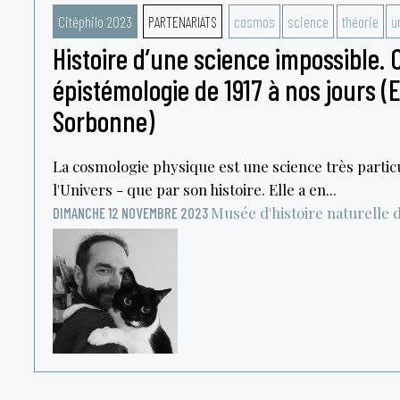
Citéphilo 2023
PARTENARIATS
cosmos
science
théorie
u
Histoire d’une science impossible. 
épistémologie de 1917 à nos jours (E
Sorbonne)
La cosmologie physique est une science très particu
l'Univers - que par son histoire. Elle a en...
Musée d'histoire naturelle d
DIMANCHE 12 NOVEMBRE 2023