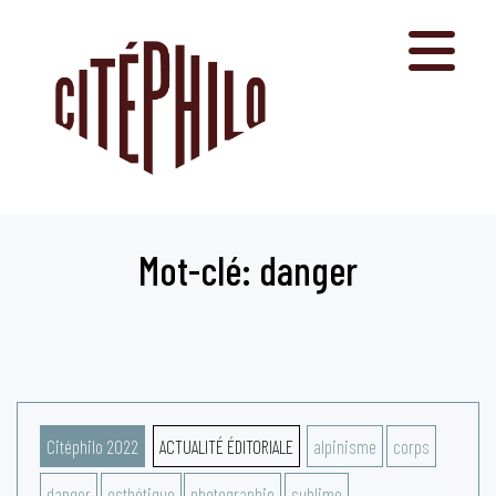
Aller
au
contenu
Mot-clé: danger
Citéphilo 2022
ACTUALITÉ ÉDITORIALE
alpinisme
corps
danger
esthétique
photographie
sublime