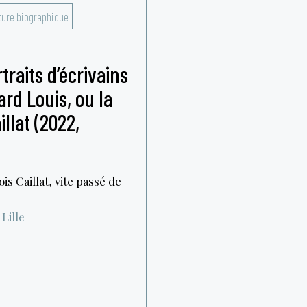
ture biographique
traits d’écrivains
rd Louis, ou la
llat (2022,
s Caillat, vite passé de
Lille