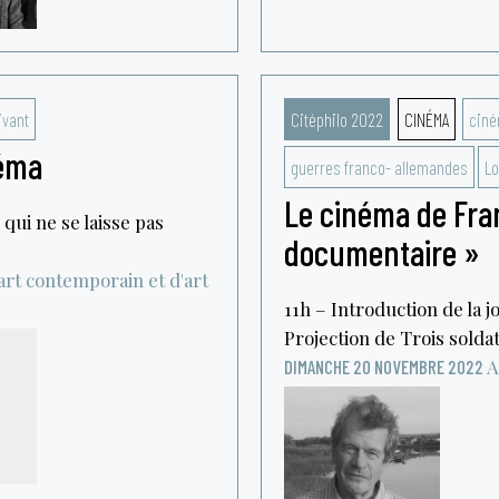
ivant
Citéphilo 2022
CINÉMA
cin
néma
guerres franco- allemandes
Lo
Le cinéma de Fran
qui ne se laisse pas
documentaire »
rt contemporain et d'art
11h – Introduction de la 
Projection de Trois soldat
A
DIMANCHE 20 NOVEMBRE 2022