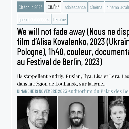
Citéphilo 2023
CINÉMA
adolescence
cinéma
cinéma ukrai
guerre du Donbass
Ukraine
We will not fade away (Nous ne disp
film d’Alisa Kovalenko, 2023 (Ukrai
Pologne), 1h40, couleur, documenta
au Festival de Berlin, 2023)
Ils s’appellent Andriy, Ruslan, Ilya, Lisa et Lera. Le
dans la région de Louhansk, sur la ligne...
Auditorium du Palais des B
DIMANCHE 19 NOVEMBRE 2023