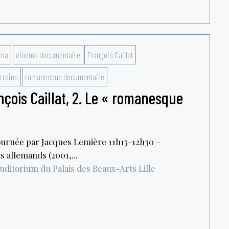
éma
cinéma documentaire
François Caillat
rraine
romanesque documentaire
çois Caillat, 2. Le « romanesque
journée par Jacques Lemière 11h15-12h30 –
s allemands (2001,...
uditorium du Palais des Beaux-Arts
Lille