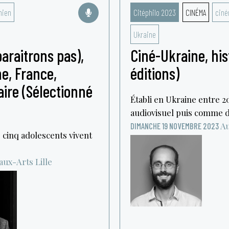
nien
Citéphilo 2023
CINÉMA
cin
Ukraine
araitrons pas),
Ciné-Ukraine, hi
ne, France,
éditions)
ire (Sélectionné
Établi en Ukraine entre 20
audiovisuel puis comme d
Au
DIMANCHE 19 NOVEMBRE 2023
s cinq adolescents vivent
eaux-Arts
Lille