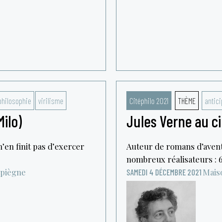
philosophie
virilisme
Citéphilo 2021
THÈME
antici
ilo)
Jules Verne au c
’en finit pas d’exercer
Auteur de romans d’aventu
nombreux réalisateurs : 64
piègne
Mais
SAMEDI 4 DÉCEMBRE 2021