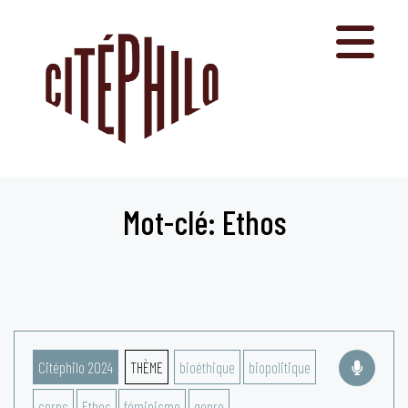
Aller
au
contenu
Mot-clé: Ethos
Citéphilo 2024
THÈME
bioéthique
biopolitique
corps
Ethos
féminisme
genre