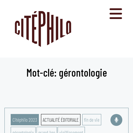
Aller
au
contenu
Mot-clé: gérontologie
Citéphilo 2023
ACTUALITÉ ÉDITORIALE
fin de vie
gérontologie
grand âge
vieillissement