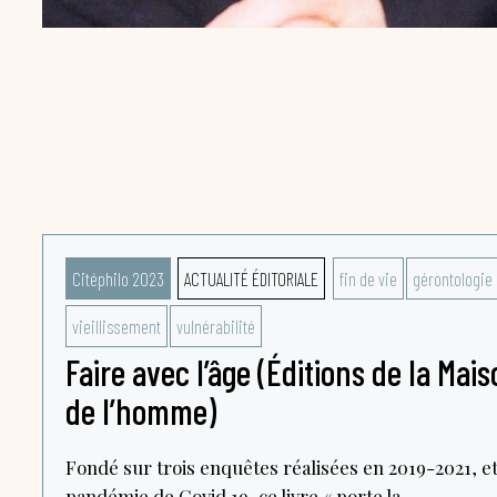
Citéphilo 2023
ACTUALITÉ ÉDITORIALE
fin de vie
gérontologie
vieillissement
vulnérabilité
Faire avec l’âge (Éditions de la Mai
de l’homme)
Fondé sur trois enquêtes réalisées en 2019-2021, et 
pandémie de Covid 19, ce livre « porte la...