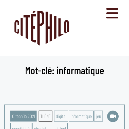
Aller
au
contenu
Mot-clé: informatique
Citéphilo 2021
THÈME
digital
informatique
jeu
sensibilité
simulation
virtuel