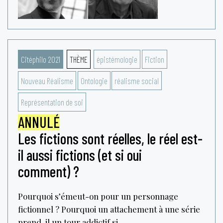
Citéphilo 2021
THÈME
épistémologie
Fiction
Nouveau Réalisme
Ontologie
réalisme social
Représentation de soi
ANNULÉ
Les fictions sont réelles, le réel est-
il aussi fictions (et si oui
comment) ?
Pourquoi s’émeut-on pour un personnage
fictionnel ? Pourquoi un attachement à une série
prend-il un tour addictif si...