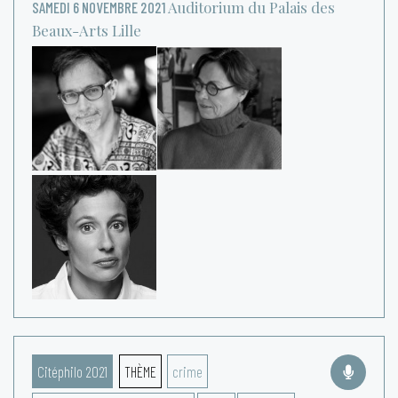
Auditorium du Palais des
SAMEDI 6 NOVEMBRE 2021
Beaux-Arts
Lille
Citéphilo 2021
THÈME
crime