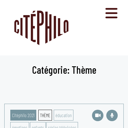
Aller
au
contenu
Catégorie: Thème
Citéphilo 2021
THÈME
éducation
émotions
enfants
séries télévisées