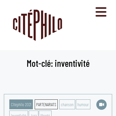
Aller
au
contenu
Mot-clé: inventivité
Citéphilo 2021
PARTENARIATS
chanson
humour
inventivité
Jazz
liberté