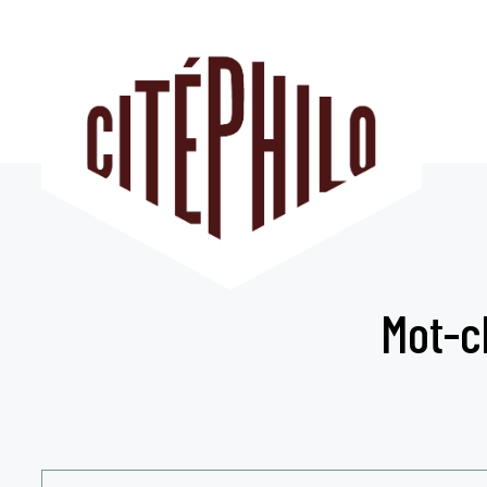
Aller
au
contenu
Mot-c