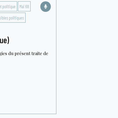
et politique
Mai 68
ibles politiques
ue)
gies du présent traite de