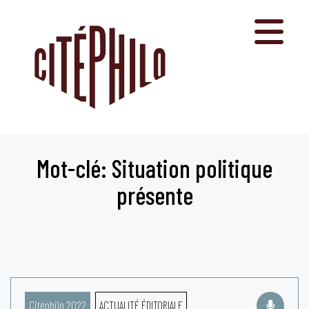
Aller
au
contenu
Mot-clé: Situation politique
présente
Citéphilo 2022
ACTUALITÉ ÉDITORIALE