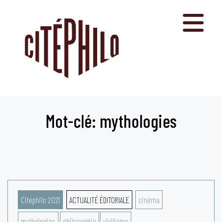
Aller
au
contenu
Mot-clé: mythologies
Citéphilo 2021
ACTUALITÉ ÉDITORIALE
cinéma
mythologies
philosophie
virilisme