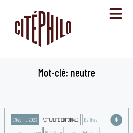
Aller
au
contenu
Mot-clé: neutre
Citéphilo 2023
ACTUALITÉ ÉDITORIALE
Barthes
genre
Langage
littérature
neutre
Ontologie