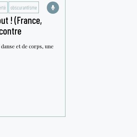
erté
obscurantisme
ut ! (France,
ncontre
e danse et de corps, une