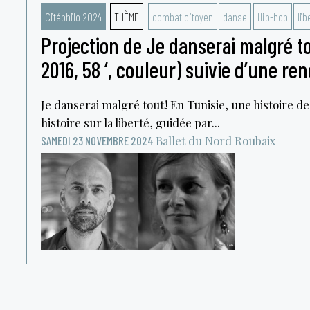
Citéphilo 2024
THÈME
combat citoyen
danse
Hip-hop
lib
Projection de Je danserai malgré to
2016, 58 ‘, couleur) suivie d’une re
Je danserai malgré tout ! En Tunisie, une histoire d
histoire sur la liberté, guidée par...
Ballet du Nord
Roubaix
SAMEDI 23 NOVEMBRE 2024