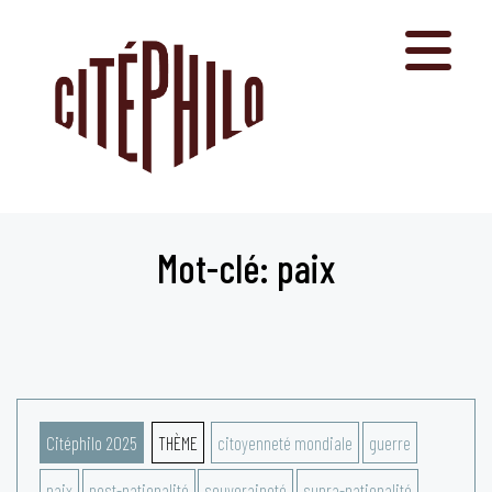
Aller
au
contenu
Mot-clé: paix
Citéphilo 2025
THÈME
citoyenneté mondiale
guerre
paix
post-nationalité
souveraineté
supra-nationalité