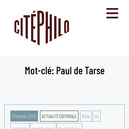
Aller
au
contenu
Mot-clé: Paul de Tarse
Citéphilo 2020
ACTUALITÉ ÉDITORIALE
Bible
foi
judaisme
messianisme
Paul de Tarse