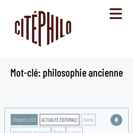
Aller
au
contenu
Mot-clé: philosophie ancienne
Citéphilo 2021
ACTUALITÉ ÉDITORIALE
liberté
philosophie ancienne
Platon
savoirs