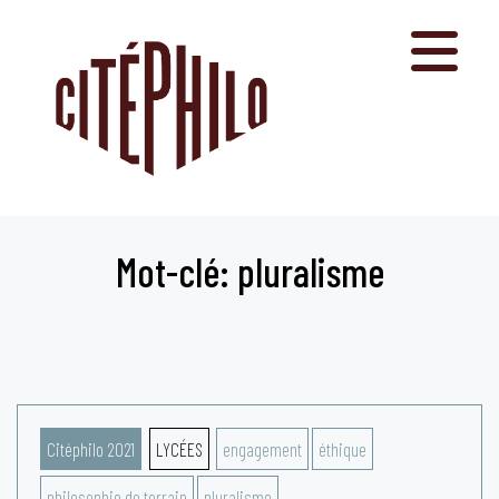
Aller
au
contenu
Mot-clé: pluralisme
Citéphilo 2021
LYCÉES
engagement
éthique
philosophie de terrain
pluralisme