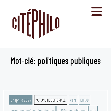
Aller
au
contenu
Mot-clé: politiques publiques
Citéphilo 2023
ACTUALITÉ ÉDITORIALE
care
EHPAD
personnes agées dépendantes
politiques publiques
soin