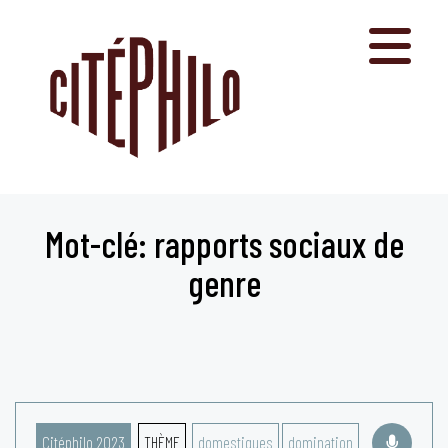
Aller
au
contenu
Mot-clé: rapports sociaux de
genre
Citéphilo 2023
THÈME
domestiques
domination