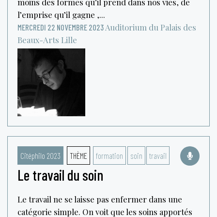
moins des formes qu’il prend dans nos vies, de
l’emprise qu’il gagne ,...
Auditorium du Palais des
MERCREDI 22 NOVEMBRE 2023
Beaux-Arts
Lille
Citéphilo 2023
THÈME
formation
soin
travail
Le travail du soin
Le travail ne se laisse pas enfermer dans une
catégorie simple. On voit que les soins apportés