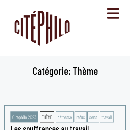
Aller
au
contenu
Catégorie: Thème
Citéphilo 2023
THÈME
détresse
refus
sens
travail
Les souffrances au travail