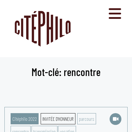
Aller
au
contenu
Mot-clé: rencontre
Citéphilo 2022
INVITÉE D'HONNEUR
parcours
rencontre
transmission
vocation