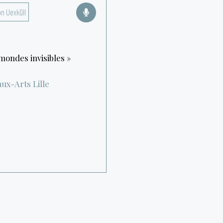
n Uexküll
mondes invisibles »
aux-Arts
Lille