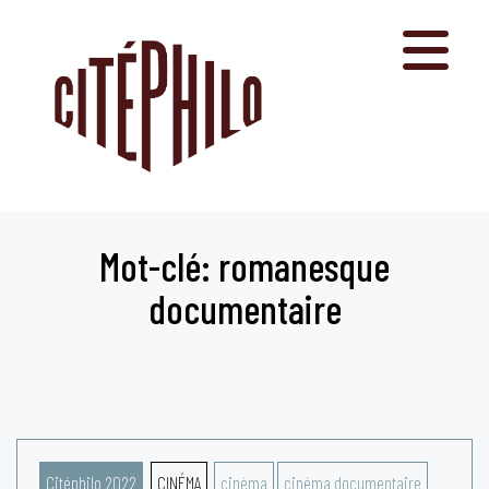
Aller
au
contenu
Mot-clé: romanesque
documentaire
Citéphilo 2022
CINÉMA
cinéma
cinéma documentaire