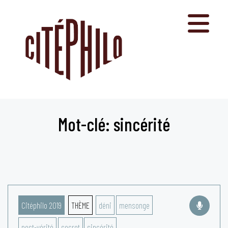
Aller
au
contenu
Mot-clé: sincérité
Citéphilo 2019
THÈME
déni
mensonge
post-vérité
secret
sincérité