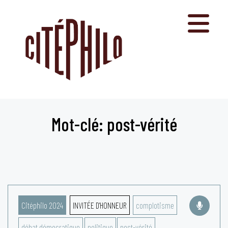
Aller
au
contenu
Mot-clé: post-vérité
Citéphilo 2024
INVITÉE D'HONNEUR
complotisme
débat démocratique
politique
post-vérité