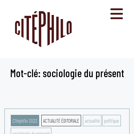
Aller
au
contenu
Mot-clé: sociologie du présent
Citéphilo 2022
ACTUALITÉ ÉDITORIALE
actualité
politique
sociologie du présent