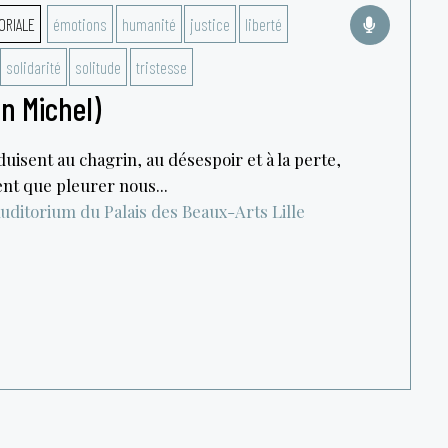
ORIALE
émotions
humanité
justice
liberté
solidarité
solitude
tristesse
in Michel)
uisent au chagrin, au désespoir et à la perte,
nt que pleurer nous...
uditorium du Palais des Beaux-Arts
Lille