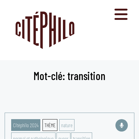
Aller
au
contenu
Mot-clé: transition
Citéphilo 2024
THÈME
nature
normal et pathologique
queer
transition