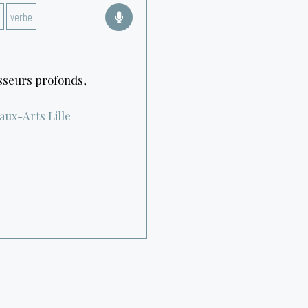
verbe
sseurs profonds,
eaux-Arts
Lille