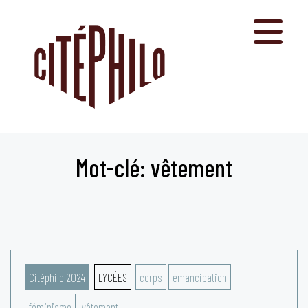
Aller
au
contenu
Mot-clé: vêtement
Citéphilo 2024
LYCÉES
corps
émancipation
féminisme
vêtement